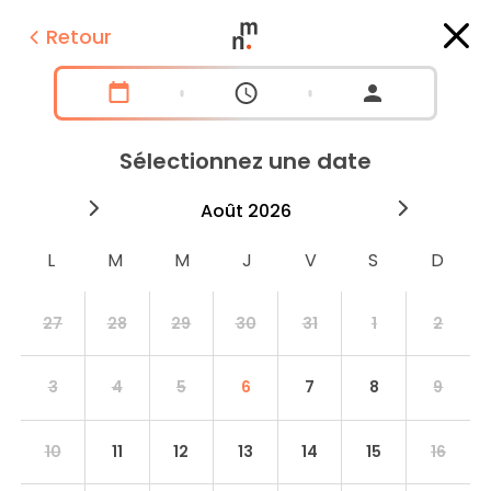
Retour
Sélectionnez une date
2026
août
2026
septe
27
28
29
30
31
1
2
3
4
5
6
7
8
9
10
11
12
13
14
15
16